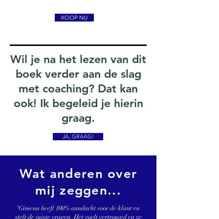
KOOP NU
Wil je na het lezen van dit
boek verder aan de slag
met coaching? Dat kan
ook! Ik begeleid je hierin
graag.
JA, GRAAG!
Wat anderen over
mij zeggen...
‘Gimena heeft 100% aandacht voor de klant en
stelt de juiste vragen. Het voelt vertrouwd en ze