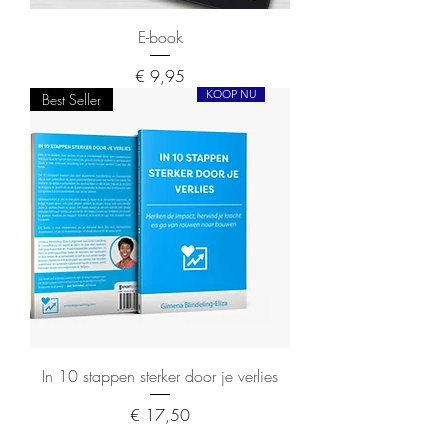
E-book
Prijs
€ 9,95
KOOP NU
Best Seller
In 10 stappen sterker door je verlies
Prijs
€ 17,50